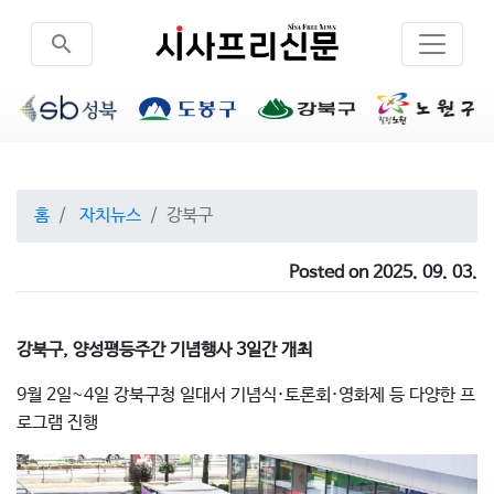
search
홈
자치뉴스
강북구
Posted on 2025. 09. 03.
강북구, 양성평등주간 기념행사 3일간 개최
9월 2일~4일 강북구청 일대서 기념식·토론회·영화제 등 다양한 프
로그램 진행