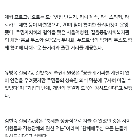
체험 프로그램으로는 모루인형 만들기, 키링 제작, 타투스티커, 타
로카드 체험 등이 마련됐으며, 20여 팀이 참여한 플리마켓이 운영
됐다. 주민자치회와 협약을 맺은 서울척병원, 길음종합사회복지관
의 체험·홍보 부스와 길음2동 부녀회, 푸드트럭의 먹거리 부스도 함
께 참여해 다채로운 볼거리와 즐길 거리를 제공했다.
유병옥 길음2동 길빛축제 추진위원장은 “공원에 가파른 계단이 있
어 안전을 우려했지만 주민들의 성숙한 의식 덕분에 무사히 마칠 수
있었다”며 “기업과 단체, 개인의 후원과 도움에 감사드린다”고 말했
다.
김현숙 길음2동장은 “축제를 성공적으로 치를 수 있었던 것은 자치
위원들과 직능단체의 헌신 덕분”이라며 “함께해주신 모든 분들께
감사드린다”고 전했다.