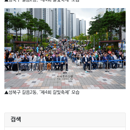
▲성북구 길음2동, ‘제4회 길빛축제’ 모습
검색