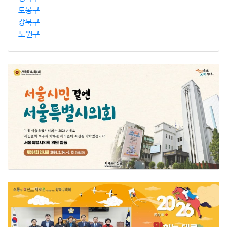
도봉구
강북구
노원구